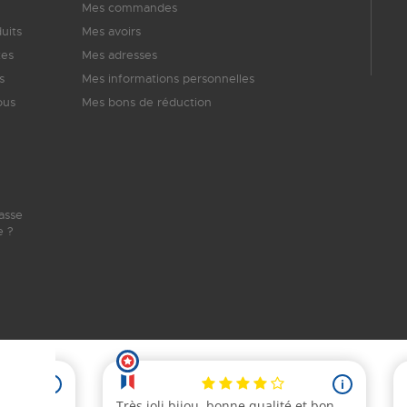
Mes commandes
uits
Mes avoirs
tes
Mes adresses
s
Mes informations personnelles
ous
Mes bons de réduction
asse
 ?