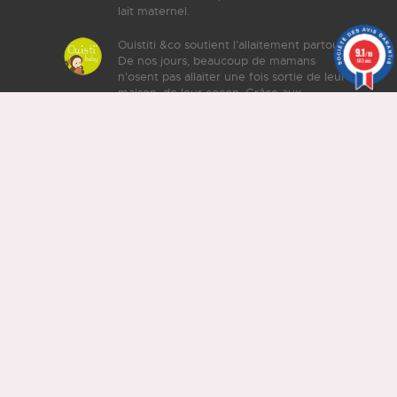
lait maternel.
Ouistiti &co soutient l’allaitement partout.
9.1
/10
De nos jours, beaucoup de mamans
643 avis
n'osent pas allaiter une fois sortie de leur
maison, de leur cocon. Grâce aux
mamans allaitant publiquement, dans les
magasins, au restaurant, dans la rue, à
l'arrêt de bus et autres, le regard change
et changera au fil du temps et des
générations.
Votre bijou unique pour représenter le
lien fort entre votre bébé et vous. Des
bijoux confectionnés avec votre lait
maternel et/ou les mèches de cheveux
de vos enfants ou proches.