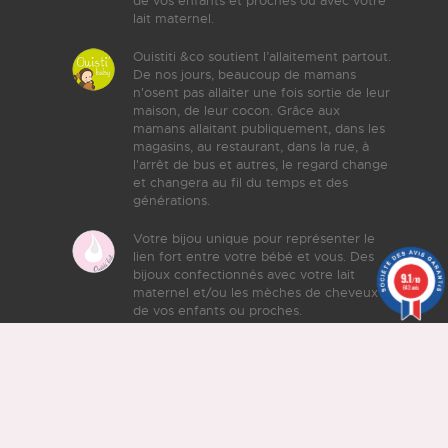
de vos enfants et proches ou avec votre
lait maternel.
Ouistiti &co soutient l’allaitement partout.
De nos jours, beaucoup de mamans
n'osent pas allaiter une fois sortie de leur
maison, de leur cocon. Grâce aux
mamans allaitant publiquement, dans les
magasins, au restaurant, dans la rue, à
l'arrêt de bus et autres, le regard change
et changera au fil du temps et des
générations.
Votre bijou unique pour représenter le
lien fort entre votre bébé et vous. Des
bijoux confectionnés avec votre lait
9.1
/10
643 avis
maternel et/ou les mèches de cheveux
de vos enfants ou proches.