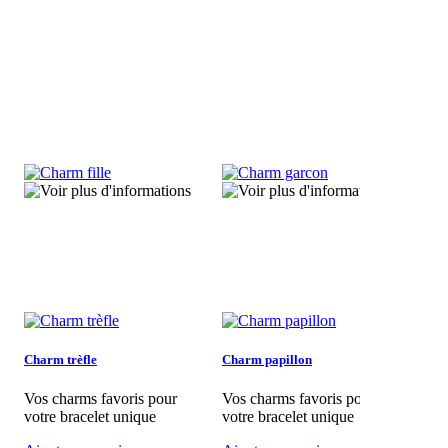
Charm trèfle
Charm papillon
Char
Vos charms favoris pour
Vos charms favoris pour
Vos 
votre bracelet unique
votre bracelet unique
votr