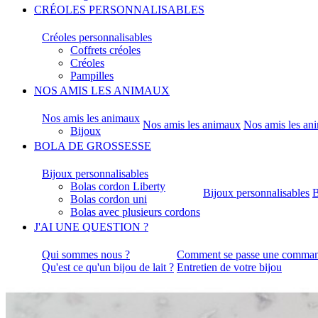
CRÉOLES PERSONNALISABLES
Créoles personnalisables
Coffrets créoles
Créoles
Pampilles
NOS AMIS LES ANIMAUX
Nos amis les animaux
Nos amis les animaux
Nos amis les an
Bijoux
BOLA DE GROSSESSE
Bijoux personnalisables
Bolas cordon Liberty
Bijoux personnalisables
B
Bolas cordon uni
Bolas avec plusieurs cordons
J'AI UNE QUESTION ?
Qui sommes nous ?
Comment se passe une comman
Qu'est ce qu'un bijou de lait ?
Entretien de votre bijou