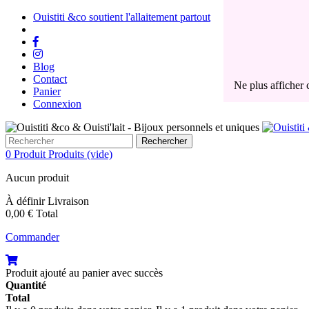
Ouistiti &co soutient l'allaitement partout
Blog
Contact
Ne plus afficher
Panier
Une fois votre b
Connexion
glisser dans les 
Pour rappel, n
Rechercher
0
Produit
Produits
(vide)
Un kit de recuei
Aucun produit
Métropolitaine. P
éléments, tout e
À définir
Livraison
dans le monde).
0,00 €
Total
Vous y trouverez 
Commander
- un flacon de 10
- un mouchoir si
- une enveloppe d
Produit ajouté au panier avec succès
Quantité
Si votre bijou c
Total