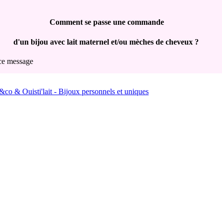
Comment se passe une commande
d'un bijou avec lait maternel et/ou mèches de cheveux ?
 ce message
ijou commandé, vous recevez un mail de confirmation de votre command
mails indésirables...) qui reprend toute votre commande et les instruction
ous livrons PARTOUT dans le monde :)
l de votre lait maternel vous sera envoyé sous 15 jours
(pour la Fran
our tous les autre pays, nous n'envoyons pas de kit, vous devez nous fo
st expliqué dans le mail de commande, mais nous livrons bien le bijou
:
 ml + stop goutte + étiquette si vous avez commandé un bijou avec du la
 votre bijou contient une mèche de cheveux,
éjà étiquetée et affranchie pour nous renvoyer vos éléments.
ontient une ou plusieurs mèches de cheveux: