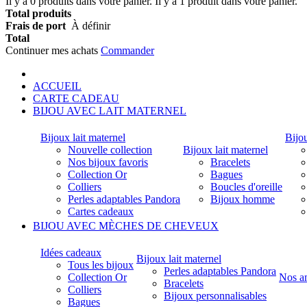
Il y a
0
produits dans votre panier.
Il y a 1 produit dans votre panier.
Chaque mèche de 
Total produits
perles (au cas où 
Frais de port
À définir
longueur et 0,5 c
Total
Continuer mes achats
Commander
Par la suite :
- Nous créons votr
- Nous vous envoy
ACCUEIL
CARTE CADEAU
BIJOU AVEC LAIT MATERNEL
Pour les bijoux
Vous pouvez nous
Bijoux lait maternel
Bijou
Nous faisons au
Nouvelle collection
Bijoux lait maternel
envoyés ne perme
Nos bijoux favoris
Bracelets
avant de passer
Collection Or
Bagues
les mèches de ch
Colliers
Boucles d'oreille
Si rien n'est spéc
Perles adaptables Pandora
Bijoux homme
cas si l'emplaceme
Cartes cadeaux
BIJOU AVEC MÈCHES DE CHEVEUX
Nous tenons égal
tributaire de la 
qu'un tout petit 
Idées cadeaux
Bijoux lait maternel
Tous les bijoux
Perles adaptables Pandora
Collection Or
Nos a
Bracelets
Colliers
Bijoux personnalisables
Bagues