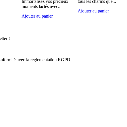
Immortalisez vos précieux
tous les charms que...
moments lactés avec...
Ajouter au panier
Ajouter au panier
tter !
n conformité avec la règlementation RGPD.