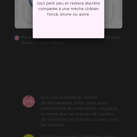
tout petit peu et restera discrète
comparée à une mèche châtain
foncé, brune ou autre.
Marchand approuvé par la Société des Avis Garantis,
cliquez ici pour vérifier
.
Avec nos bracelets et colliers
personnalisables, créez votre bijou
représentatif de votre famille, vos gouts
et même avec les mèches de cheveux
de vos enfants et proches ou avec votre
lait maternel.
Ouistiti &co soutient l’allaitement partout.