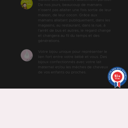
De nos jours, beaucoup de mamans
n'osent pas allaiter une fois sortie de leur
maison, de leur cocon. Grâce aux
mamans allaitant publiquement, dans les
magasins, au restaurant, dans la rue, à
l'arrêt de bus et autres, le regard change
et changera au fil du temps et des
générations.
Votre bijou unique pour représenter le
lien fort entre votre bébé et vous. Des
bijoux confectionnés avec votre lait
maternel et/ou les mèches de cheveux
de vos enfants ou proches.
9.1
/10
643 avis
© Ouistiti &co -
Mentions
légales