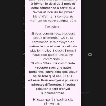
3 février, le délai de 3 mois et
Nos amis les animaux
demi commence à partir du 3
Bolas de grossesse
février et non du 1er janvier
Merci d'en tenir compte au
Tapis d'évolution
moment de votre commande :)
Tapis d'évolution
De plus :
Nouvelle collection
Si vous commandez plusieurs
Cartes cadeaux
bijoux différents, TOUTE la
commande sera envoyée en
Créoles personnalisables
même temps et avec le délai du
plus long bijou à créer. Sinon, il
Aide
vous faut passer une autre
commande :)
Promotions
Si vous faîtes une commande
groupée avec une autre
Nouveaux produits
personne, l'envoi final des bijoux
Meilleures ventes
ne se fera qu'à UNE SEULE
adresse. Pour envoyer à plusieurs
Contactez-nous
adresses différentes, il faudra
Qui sommes nous ?
rajouter le tarif d'envoi
Conditions générales de vente et d'utilisation
supplémentaire.
Comment se passe une commande ?
Placement mèche de
cheveux :