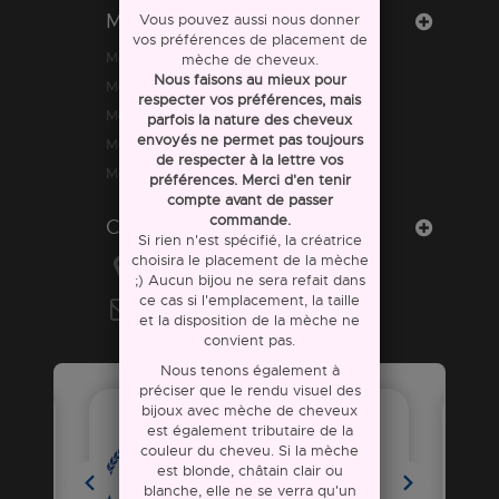
Mon compte
Vous pouvez aussi nous donner
vos préférences de placement de
Mes commandes
mèche de cheveux.
Nous faisons au mieux pour
Mes avoirs
respecter vos préférences, mais
Mes adresses
parfois la nature des cheveux
envoyés ne permet pas toujours
Mes informations personnelles
de respecter à la lettre vos
Mes bons de réduction
préférences. Merci d'en tenir
compte avant de passer
commande.
Contactez-nous
Si rien n'est spécifié, la créatrice
choisira le placement de la mèche
Ouistiti &co
;) Aucun bijou ne sera refait dans
ce cas si l'emplacement, la taille
E-mail :
ouistiti.eco@gmail.com
et la disposition de la mèche ne
convient pas.
Nous tenons également à
préciser que le rendu visuel des
bijoux avec mèche de cheveux
est également tributaire de la
couleur du cheveu. Si la mèche
est blonde, châtain clair ou
blanche, elle ne se verra qu'un