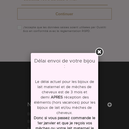
Continuer
J'accepte que les données saisies soient utilisées par Ouistiti
&co en conformité avec la règlementation RGPD.
Délai envoi de votre bijou
:
Le délai actuel pour les bijoux de
lait maternel et de mèches de
cheveux est de 3 mois et
demi
APRES
réception des
éléments (hors vacances) pour les
Notre site
bijoux de lait et/ou mèches de
cheveux.
Bijoux lait maternel
Donc si vous passez commande le
Bijoux mèches de cheveux
1er janvier et que je reçois vos
mèches ou votre lait maternel le
Bijoux personnalisables