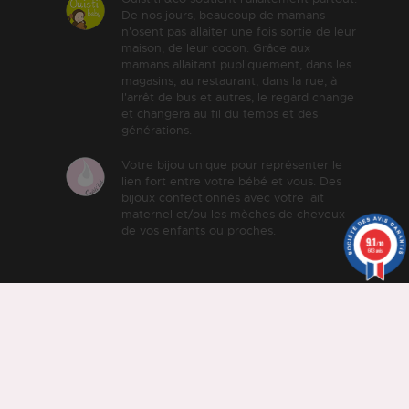
De nos jours, beaucoup de mamans
n'osent pas allaiter une fois sortie de leur
maison, de leur cocon. Grâce aux
mamans allaitant publiquement, dans les
magasins, au restaurant, dans la rue, à
l'arrêt de bus et autres, le regard change
et changera au fil du temps et des
générations.
Votre bijou unique pour représenter le
lien fort entre votre bébé et vous. Des
bijoux confectionnés avec votre lait
maternel et/ou les mèches de cheveux
de vos enfants ou proches.
9.1
/10
643 avis
© Ouistiti &co -
Mentions
légales