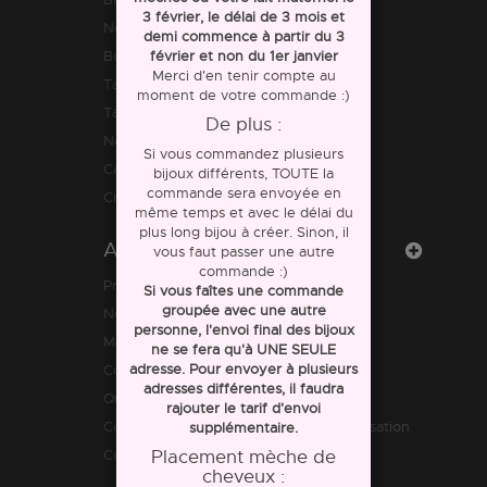
3 février, le délai de 3 mois et
Nos amis les animaux
demi commence à partir du 3
Bolas de grossesse
février et non du 1er janvier
Merci d'en tenir compte au
Tapis d'évolution
moment de votre commande :)
Tapis d'évolution
De plus :
Nouvelle collection
Si vous commandez plusieurs
Cartes cadeaux
bijoux différents, TOUTE la
commande sera envoyée en
Créoles personnalisables
même temps et avec le délai du
plus long bijou à créer. Sinon, il
Aide
vous faut passer une autre
commande :)
Promotions
Si vous faîtes une commande
groupée avec une autre
Nouveaux produits
personne, l'envoi final des bijoux
Meilleures ventes
ne se fera qu'à UNE SEULE
adresse. Pour envoyer à plusieurs
Contactez-nous
adresses différentes, il faudra
Qui sommes nous ?
rajouter le tarif d'envoi
Conditions générales de vente et d'utilisation
supplémentaire.
Comment se passe une commande ?
Placement mèche de
cheveux :