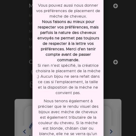
Mon compte
Vous pouvez aussi nous donner
vos préférences de placement de
Mes commandes
mèche de cheveux.
Nous faisons au mieux pour
Mes avoirs
respecter vos préférences, mais
Mes adresses
parfois la nature des cheveux
envoyés ne permet pas toujours
Mes informations personnelles
de respecter à la lettre vos
Mes bons de réduction
préférences. Merci d'en tenir
compte avant de passer
commande.
Contactez-nous
Si rien n'est spécifié, la créatrice
choisira le placement de la mèche
Ouistiti &co
;) Aucun bijou ne sera refait dans
ce cas si l'emplacement, la taille
E-mail :
ouistiti.eco@gmail.com
et la disposition de la mèche ne
convient pas.
Nous tenons également à
préciser que le rendu visuel des
bijoux avec mèche de cheveux
est également tributaire de la
couleur du cheveu. Si la mèche
est blonde, châtain clair ou
blanche, elle ne se verra qu'un