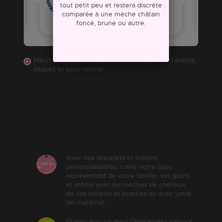
tout petit peu et restera discrète
comparée à une mèche châtain
foncé, brune ou autre.
Marchand approuvé par la Société des Avis Garantis,
cliquez ici pour vérifier
.
Avec nos bracelets et colliers
personnalisables, créez votre bijou
représentatif de votre famille, vos gouts
et même avec les mèches de cheveux
de vos enfants et proches ou avec votre
lait maternel.
Ouistiti &co soutient l’allaitement partout.