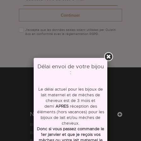
Continuer
J'accepte que les données saisies soient utilisées par Ouistiti
&co en conformité avec la règlementation RGPD.
Délai envoi de votre bijou
:
Le délai actuel pour les bijoux de
lait maternel et de mèches de
cheveux est de 3 mois et
demi
APRES
réception des
éléments (hors vacances) pour les
Notre site
bijoux de lait et/ou mèches de
cheveux.
Bijoux lait maternel
Donc si vous passez commande le
Bijoux mèches de cheveux
1er janvier et que je reçois vos
mèches ou votre lait maternel le
Bijoux personnalisables