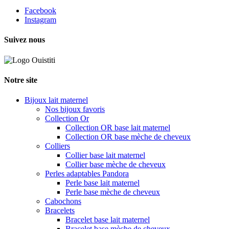
Facebook
Instagram
Suivez nous
Notre site
Bijoux lait maternel
Nos bijoux favoris
Collection Or
Collection OR base lait maternel
Collection OR base mèche de cheveux
Colliers
Collier base lait maternel
Collier base mèche de cheveux
Perles adaptables Pandora
Perle base lait maternel
Perle base mèche de cheveux
Cabochons
Bracelets
Bracelet base lait maternel
Bracelet base mèche de cheveux