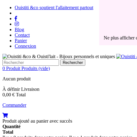
Ouistiti &co soutient l'allaitement partout
Blog
Contact
Ne plus afficher
Panier
Une fois votre b
Connexion
glisser dans les 
Pour rappel, n
Rechercher
0
Produit
Produits
(vide)
Un kit de recuei
Aucun produit
Métropolitaine. P
éléments, tout e
À définir
Livraison
dans le monde).
0,00 €
Total
Vous y trouverez 
Commander
- un flacon de 10
- un mouchoir si
- une enveloppe d
Produit ajouté au panier avec succès
Quantité
Si votre bijou c
Total