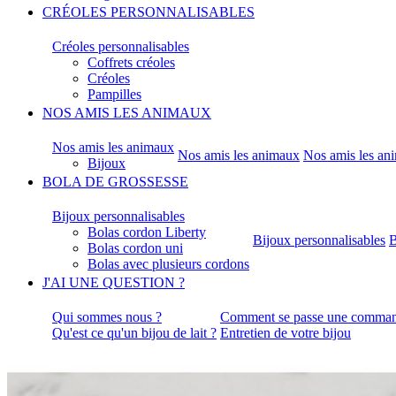
CRÉOLES PERSONNALISABLES
Créoles personnalisables
Coffrets créoles
Créoles
Pampilles
NOS AMIS LES ANIMAUX
Nos amis les animaux
Nos amis les animaux
Nos amis les an
Bijoux
BOLA DE GROSSESSE
Bijoux personnalisables
Bolas cordon Liberty
Bijoux personnalisables
B
Bolas cordon uni
Bolas avec plusieurs cordons
J'AI UNE QUESTION ?
Qui sommes nous ?
Comment se passe une comman
Qu'est ce qu'un bijou de lait ?
Entretien de votre bijou