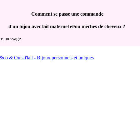
Comment se passe une commande
d'un bijou avec lait maternel et/ou mèches de cheveux ?
 ce message
ijou commandé, vous recevez un mail de confirmation de votre command
mails indésirables...) qui reprend toute votre commande et les instruction
ous livrons PARTOUT dans le monde :)
l de votre lait maternel vous sera envoyé sous 15 jours
(pour la Fran
our tous les autre pays, nous n'envoyons pas de kit, vous devez nous fo
st expliqué dans le mail de commande, mais nous livrons bien le bijou
:
 ml + stop goutte + étiquette si vous avez commandé un bijou avec du la
 votre bijou contient une mèche de cheveux,
éjà étiquetée et affranchie pour nous renvoyer vos éléments.
ontient une ou plusieurs mèches de cheveux: