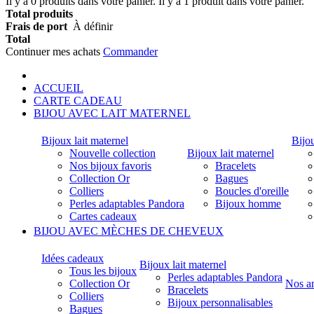
Il y a
0
produits dans votre panier.
Il y a 1 produit dans votre panier.
Chaque mèche de 
Total produits
perles (au cas où 
Frais de port
À définir
longueur et 0,5 c
Total
Continuer mes achats
Commander
Par la suite :
- Nous créons votr
- Nous vous envoy
ACCUEIL
CARTE CADEAU
BIJOU AVEC LAIT MATERNEL
Pour les bijoux
Vous pouvez nous
Bijoux lait maternel
Bijou
Nous faisons au
Nouvelle collection
Bijoux lait maternel
envoyés ne perme
Nos bijoux favoris
Bracelets
avant de passer
Collection Or
Bagues
les mèches de ch
Colliers
Boucles d'oreille
Si rien n'est spéc
Perles adaptables Pandora
Bijoux homme
cas si l'emplaceme
Cartes cadeaux
BIJOU AVEC MÈCHES DE CHEVEUX
Nous tenons égal
tributaire de la 
qu'un tout petit 
Idées cadeaux
Bijoux lait maternel
Tous les bijoux
Perles adaptables Pandora
Collection Or
Nos a
Bracelets
Colliers
Bijoux personnalisables
Bagues