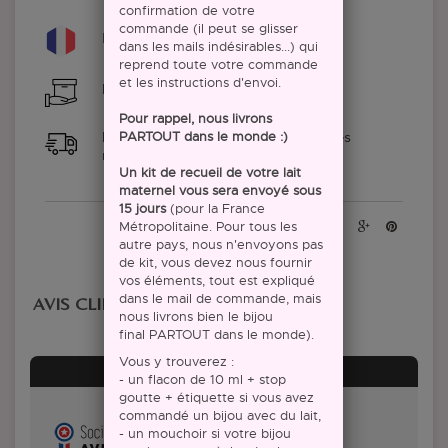
confirmation de votre
commande (il peut se glisser
Made in France
dans les mails indésirables...) qui
reprend toute votre commande
et les instructions d'envoi.
Fabriqué à la main
Pour rappel, nous livrons
PARTOUT dans le monde :)
Environ 3 mois et demi de délai après
réception de vos éléments
Un kit de recueil de votre lait
maternel vous sera envoyé sous
15 jours
(pour la France
Métropolitaine. Pour tous les
Partager :
autre pays, nous n'envoyons pas
de kit, vous devez nous fournir
vos éléments, tout est expliqué
dans le mail de commande, mais
AVIS CLIENTS
nous livrons bien le bijou
final PARTOUT dans le monde).
Vous y trouverez :
AVIS À PROPOS DU PRODUIT
- un flacon de 10 ml + stop
goutte + étiquette si vous avez
commandé un bijou avec du lait,
- un mouchoir si votre bijou