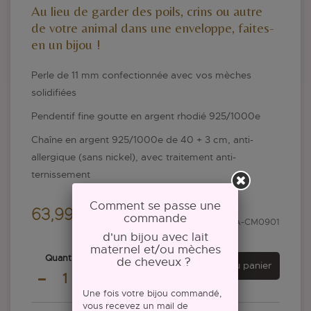
Au lieu de garder des poils, crins ou autre
de votre animal dans une enveloppe, faites-
en un bijou !
Perle de 11 mm confectionnée avec vos mèches
solidifiées
Pendentif fine goutte en argent rhodié 925/1000e
Chaîne en argent 925/1000e de 40 + 3 cm, anti-
allergique (sans nickel), avec traitement anti-
ternissement
Comment se passe une
63,99 €
commande
Référence :
A-CM0901
d'un bijou avec lait
maternel et/ou mèches
Quantité
de cheveux ?
Ajouter au panier
Une fois votre bijou commandé,
vous recevez un mail de