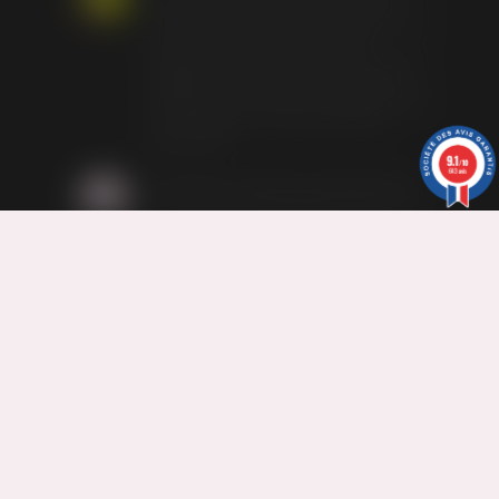
De nos jours, beaucoup de mamans
n'osent pas allaiter une fois sortie de leur
maison, de leur cocon. Grâce aux
mamans allaitant publiquement, dans les
magasins, au restaurant, dans la rue, à
l'arrêt de bus et autres, le regard change
et changera au fil du temps et des
générations.
9.1
/10
643 avis
Votre bijou unique pour représenter le
lien fort entre votre bébé et vous. Des
bijoux confectionnés avec votre lait
maternel et/ou les mèches de cheveux
de vos enfants ou proches.