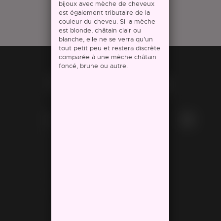
bijoux avec mèche de cheveux
est également tributaire de la
couleur du cheveu. Si la mèche
est blonde, châtain clair ou
blanche, elle ne se verra qu'un
tout petit peu et restera discrète
comparée à une mèche châtain
foncé, brune ou autre.
Notre site
Bijoux lait maternel
Bijoux mèches de cheveux
Bijoux personnalisables
Nos amis les animaux
Bolas de grossesse
Tapis d'évolution
Tapis d'évolution