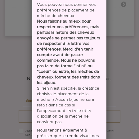
Vous pouvez nous donner vos
préférences de placement de
mèche de cheveux.
Nous faisons au mieux pour
respecter vos préférences, mais
parfois la nature des cheveux
envoyés ne permet pas toujours
de respecter à la lettre vos
préférences. Merci d'en tenir
compte avant de passer
commande. Nous ne pouvons
Restez informé(e)
pas faire de forme "infini" ou
"coeur" ou autre, les mèches de
cheveux forment des traits dans
Ne ratez plus aucune de nos nouveautés,
les bijoux.
inscrivez-vous à notre newsletter !
Si rien n'est spécifié, la créatrice
choisira le placement de la
mèche ;) Aucun bijou ne sera
refait dans ce cas si
l'emplacement, la taille et la
disposition de la mèche ne
Continuer
convient pas.
Nous tenons également à
J'accepte que les données saisies soient utilisées par Ouistiti
&co en conformité avec la règlementation RGPD.
préciser que le rendu visuel des