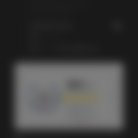
Mes informations personnelles
Mes bons de réduction
Contactez-nous
Ouistiti &co
E-mail :
ouistiti.eco@gmail.com