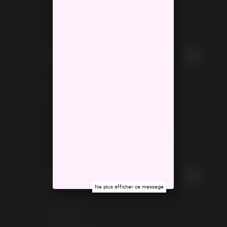
Nouvelle collection
Cartes cadeaux
Créoles personnalisables
Aide
Promotions
Nouveaux produits
Meilleures ventes
Contactez-nous
Qui sommes nous ?
Conditions générales de vente et d'utilisation
Comment se passe une commande ?
Mon compte
Ne plus afficher ce message
Mes commandes
Mes avoirs
Mes adresses