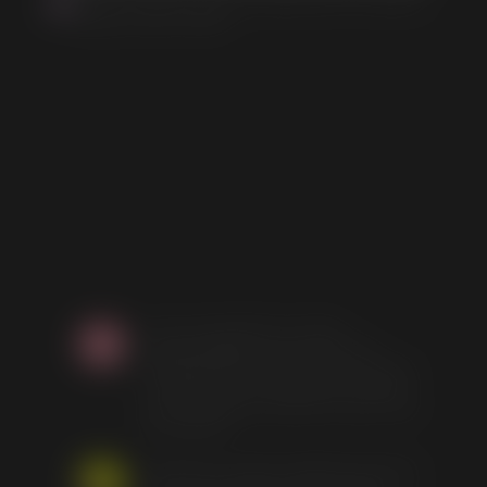
Marchand approuvé par la Société des Avis Garantis,
cliquez ici pour vérifier
.
Avec nos bracelets et colliers
personnalisables, créez votre bijou
représentatif de votre famille, vos gouts
et même avec les mèches de cheveux
de vos enfants et proches ou avec votre
lait maternel.
Ouistiti &co soutient l’allaitement partout.