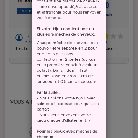
6
contient une mèche de cheveux,
/10
- une enveloppe déjà étiquetée
VOIR L'ATTESTATION
et affranchie pour nous renvoyer
Basé sur 1 avis
vos éléments.
Si votre bijou contient une ou
plusieurs mèches de cheveux:
Laurine B.
Publié le 31/12/2021 à 06:34
(Date de commande : 05/09/2021)
Chaque mèche de cheveux doit
pouvoir être séparée en 2 pour
Très fine mèche utilisé , malgré cela le rendue reste discret
que nous puissions
confectionner 2 perles (au cas
où la première venait à avoir un
défaut). Dans l'idéal, il faut
qu'elle fasse environ 3 cm de
longueur et 0,5 cm d'épaisseur.
Par la suite :
- Nous créons votre bijou avec
VOUS AIMERIEZ PEUT-ÊTRE
soin et délicatesse pour qu'il soit
parfait
- Nous vous envoyons votre
bijou unique d'allaitement :)
Pour les bijoux avec mèches de
cheveux :